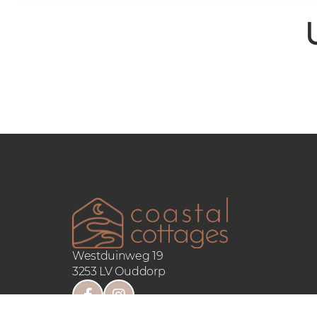
Westduinweg 19
3253 LV Ouddorp