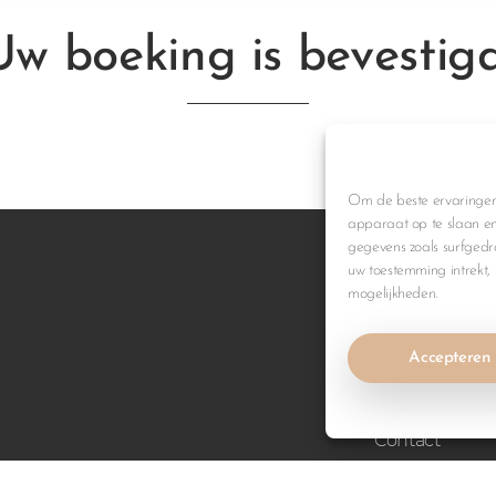
Uw boeking is bevestigd
Om de beste ervaringen 
apparaat op te slaan en
gegevens zoals surfgedra
uw toestemming intrekt,
mogelijkheden.
Voorpagina
Huisje Bries
Accepteren
Huisje Zilt
Omgeving
Contact
Annuleringsv