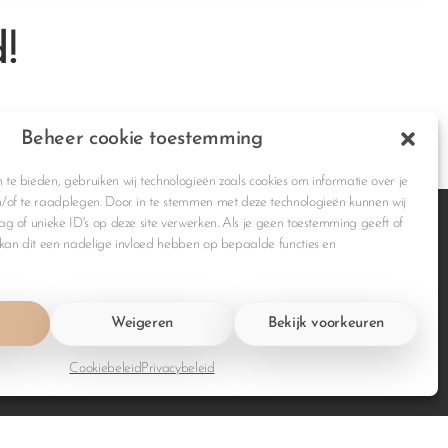
!
Beheer cookie toestemming
te bieden, gebruiken wij technologieën zoals cookies om informatie over je
/of te raadplegen. Door in te stemmen met deze technologieën kunnen wij
g of unieke ID's op deze site verwerken. Als je geen toestemming geeft of
 kan dit een nadelige invloed hebben op bepaalde functies en
Weigeren
Bekijk voorkeuren
Cookiebeleid
Privacybeleid
oorwaarden